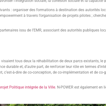
riser l’intégration sociale, la cohésion sociale et la capacité d
uivants : organiser des formations à destination des autorités loc
empowerment à travers l’organisation de projets pilotes ; cherc
rtenaires issu de l’EMR, associant des autorités publiques loca
visaient tous deux la réhabilitation de deux parcs existants, le 
e durable et, d’autre part, de renforcer leur rôle en termes d’int
 c’est-à-dire de co-conception, de co-implémentation et de co-ge
projet Politique intégrée de la Ville
. N-POWER est également en l