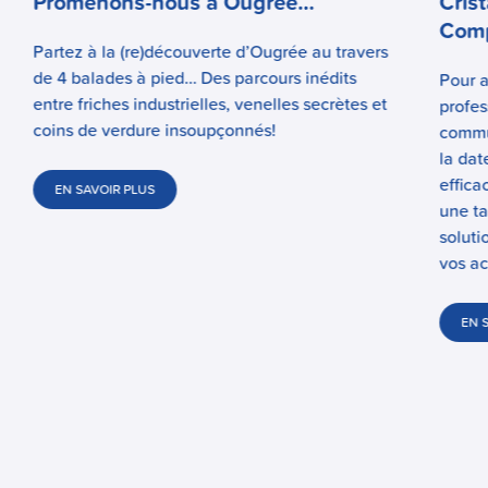
Promenons-nous à Ougrée…
Cris
Comp
Partez à la (re)découverte d’Ougrée au travers
de 4 balades à pied… Des parcours inédits
Pour a
entre friches industrielles, venelles secrètes et
profes
coins de verdure insoupçonnés!
commun
la dat
effica
EN SAVOIR PLUS
une ta
soluti
vos ac
EN 