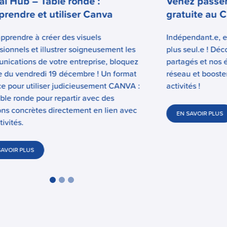
tal Hub – Table ronde :
Venez passer
rendre et utiliser Canva
gratuite au C
pprendre à créer des visuels
Indépendant.e, e
sionnels et illustrer soigneusement les
plus seul.e ! Dé
ications de votre entreprise, bloquez
partagés et nos 
e du vendredi 19 décembre ! Un format
réseau et booste
ce pour utiliser judicieusement CANVA :
activités !
ble ronde pour repartir avec des
ons concrètes directement en lien avec
EN SAVOIR PLUS
tivités.
SAVOIR PLUS