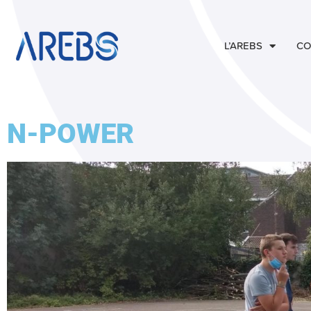
L’AREBS
CO
N-POWER