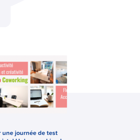
Event
10 juin - 4 septembre - 
 une journée de test
Cristal Hub – « Chips