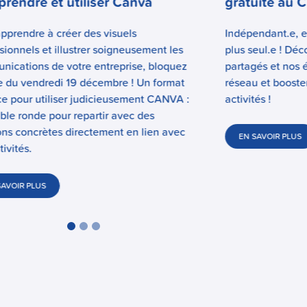
rendre et utiliser Canva
gratuite au C
pprendre à créer des visuels
Indépendant.e, e
sionnels et illustrer soigneusement les
plus seul.e ! Dé
ications de votre entreprise, bloquez
partagés et nos 
e du vendredi 19 décembre ! Un format
réseau et booste
ce pour utiliser judicieusement CANVA :
activités !
ble ronde pour repartir avec des
ons concrètes directement en lien avec
EN SAVOIR PLUS
tivités.
SAVOIR PLUS