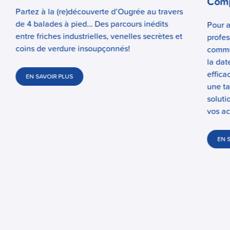
Comp
Partez à la (re)découverte d’Ougrée au travers
de 4 balades à pied… Des parcours inédits
Pour a
entre friches industrielles, venelles secrètes et
profes
coins de verdure insoupçonnés!
commun
la dat
effica
EN SAVOIR PLUS
une ta
soluti
vos ac
EN 