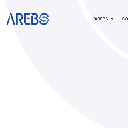
L’AREBS
CO
Illicom