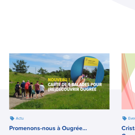
Actu
Eve
Promenons-nous à Ougrée…
Cris